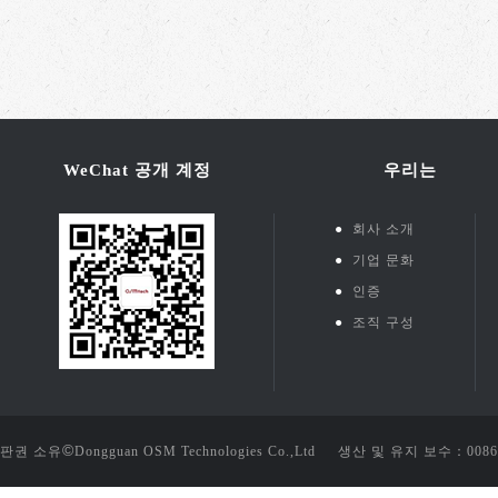
WeChat 공개 계정
우리는
●
회사 소개
●
기업 문화
●
인증
●
조직 구성
©
판권 소유
Dongguan OSM Technologies Co.,Ltd 생산 및 유지 보수：
0086