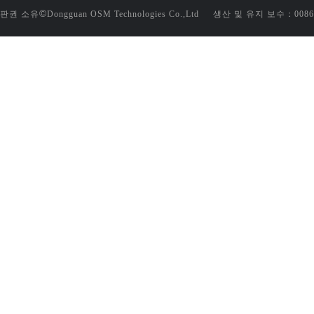
©
판권 소유
Dongguan OSM Technologies Co.,Ltd 생산 및 유지 보수：
0086